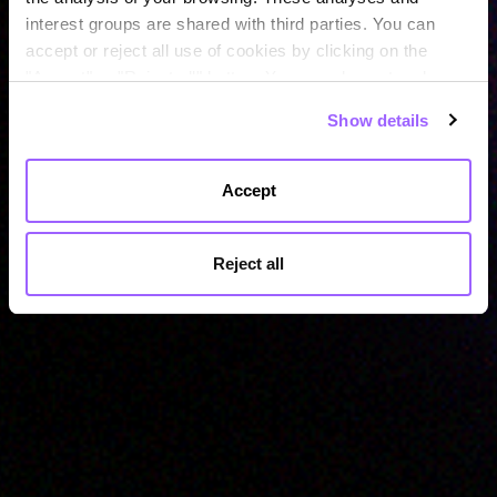
interest groups are shared with third parties. You can
accept or reject all use of cookies by clicking on the
REJOIGNEZ NOTRE RÉSEAU
"Accept" or "Reject all" button. You can also set and save
your cookie preferences in the panel below. You can find
Show details
out more about the use of cookies and your rights in our
Cookies Policy
Accept
Reject all