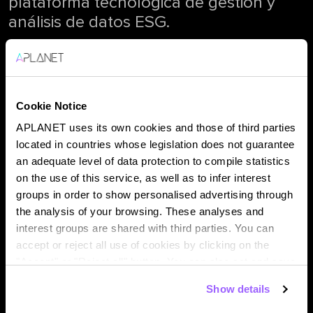
plataforma tecnológica de gestión y
análisis de datos ESG.
Presente hoy en 7 países (España,
Francia, Italia, Portugal, Reino Unido,
Cookie Notice
Polonia y Brasil), APLANET nació en
APLANET uses its own cookies and those of third parties
2019 en España, fruto del talento y el
located in countries whose legislation does not guarantee
compromiso de sus cofundadores con
an adequate level of data protection to compile statistics
la innovación y el cambio.
on the use of this service, as well as to infer interest
groups in order to show personalised advertising through
the analysis of your browsing. These analyses and
APLANET es la suma de un equipo
interest groups are shared with third parties. You can
accept or reject all use of cookies by clicking on the
diverso y comprometido de
"Accept" or "Reject all" button. You can also set and save
profesionales que creen en el poder de
your cookie preferences in the panel below. You can find
la tecnología como motor de cambio y
Show details
out more about the use of cookies and your rights in our
que trabajan cada día para impulsar el
Cookies Policy