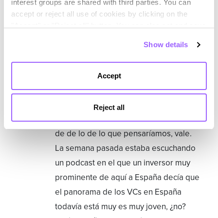
interest groups are shared with third parties. You can
creo que que las cosas se están
accept or reject all use of cookies by clicking on the
haciendo bien y son métodos también
"Accept" or "Reject all" button. You can also set and save
interesantes.
your cookie preferences in the panel below. You can find
Show details
out more about the use of cookies and your rights in our
Andrés
Claro es que es que justo hacia arriba,
Cookies Policy
porque como tú dices los objetivos son
Accept
tan ambiciosos que lograrlo solo con
decrecimiento creo que creo que
Reject all
puede tener un resultado más adverso
de de lo de lo que pensaríamos, vale.
La semana pasada estaba escuchando
un podcast en el que un inversor muy
prominente de aquí a España decía que
el panorama de los VCs en España
todavía está muy es muy joven, ¿no?