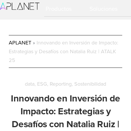
Ir
Ir
Productos
Soluciones
a
al
navegación
contenido
principal
principal
APLANET
»
Innovando en Inversión de Impacto:
Estrategias y Desafíos con Natalia Ruiz | ATALK
25
data
ESG
Reporting
Sostenibilidad
Innovando en Inversión de
Impacto: Estrategias y
Desafíos con Natalia Ruiz |