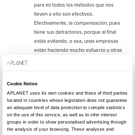
para mí todos los métodos que nos
lleven a ello son efectivos.
Efectivamente, la compensación, pues
tiene sus detractores, porque al final
estás evitando, o sea, unas empresas
están haciendo mucho esfuerzo y otras
se están beneficiando. Pero bueno, al
final yo creo que es una herramienta
que es necesaria, por lo menos en el
Cookie Notice
en el medio plazo para poder llegar
APLANET uses its own cookies and those of third parties
ahí. Efectivamente, tenemos que ser
located in countries whose legislation does not guarantee
muy cuidadosos que no sea una forma
an adequate level of data protection to compile statistics
de, digamos, limpiar nuestra
on the use of this service, as well as to infer interest
conciencia, meter dinero en una
groups in order to show personalised advertising through
the analysis of your browsing. These analyses and
compensación y listo,, pero bueno, yo