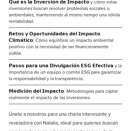
𝗤𝘂𝗲́ 𝗲𝘀 𝗹𝗮 𝗜𝗻𝘃𝗲𝗿𝘀𝗶𝗼́𝗻 𝗱𝗲 𝗜𝗺𝗽𝗮𝗰𝘁𝗼 y cómo estas
inversiones buscan resolver problemas sociales o
ambientales, manteniendo al mismo tiempo una sólida
rentabilidad.
𝗥𝗲𝘁𝗼𝘀 𝘆 𝗢𝗽𝗼𝗿𝘁𝘂𝗻𝗶𝗱𝗮𝗱𝗲𝘀 𝗱𝗲𝗹 𝗜𝗺𝗽𝗮𝗰𝘁𝗼
𝗖𝗹𝗶𝗺𝗮́𝘁𝗶𝗰𝗼: Cómo equilibrar un impacto ambiental
positivo con la necesidad de ser financieramente
viable.
𝗣𝗮𝘀𝗼𝘀 𝗽𝗮𝗿𝗮 𝘂𝗻𝗮 𝗗𝗶𝘃𝘂𝗹𝗴𝗮𝗰𝗶𝗼́𝗻 𝗘𝗦𝗚 𝗘𝗳𝗲𝗰𝘁𝗶𝘃𝗮 y la
importancia de un equipo o comité ESG para garantizar
la responsabilidad y la transparencia.
𝗠𝗲𝗱𝗶𝗰𝗶𝗼́𝗻 𝗱𝗲𝗹 𝗜𝗺𝗽𝗮𝗰𝘁𝗼: Metodologías para captar
realmente el impacto de las inversiones.
Únete a nosotros para una charla interesante y
reveladora con Natalia, ideal para quienes buscan