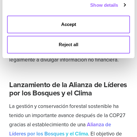
your cookie preferences in the panel below. You can find
cuentas.
Aquellas empresas que deciden no hacer
Show details
out more about the use of cookies and your rights in our
públicas sus estrategias y objetivos net zero están
Cookies Policy
evitando tener una
conversación y un ejercicio de
Accept
transparencia
con sus stakeholders que es cada
vez más necesario. Este problema atañe sobre
Reject all
todo a pymes, ya que muchas no están sujetas
legalmente a divulgar información no financiera.
Lanzamiento de la Alianza de Líderes
por los Bosques y el Clima
La gestión y conservación forestal sostenible ha
tenido un importante avance después de la COP27
gracias al establecimiento de una
Alianza de
Líderes por los Bosques y el Clima
. El objetivo de