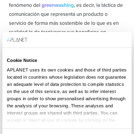
fenómeno del
greenwashing
, es decir, la táctica de
comunicación que representa un producto o
servicio de forma más sostenible de lo que es en
realidad (o de tergiversar sus beneficios en
términos medioambientales), está siendo
reemplazado por el
greenhushing
.
Cookie Notice
Por miedo a represalias y por el aumento en el
APLANET uses its own cookies and those of third parties
escrutinio de cómo las empresas comunican sus
located in countries whose legislation does not guarantee
estrategias ASG, muchas empresas están optando
an adequate level of data protection to compile statistics
on the use of this service, as well as to infer interest
por permanecer en silencio («
hush
«, literalmente
groups in order to show personalised advertising through
«callar» en inglés) sobre sus estrategias de
the analysis of your browsing. These analyses and
sostenibilidad. Esta práctica que ha surgido a modo
interest groups are shared with third parties. You can
de protección ante posibles crisis reputacionales es
accept or reject all use of cookies by clicking on the
"Accept" or "Reject all" button. You can also set and save
un verdadero problema para la
rendición de