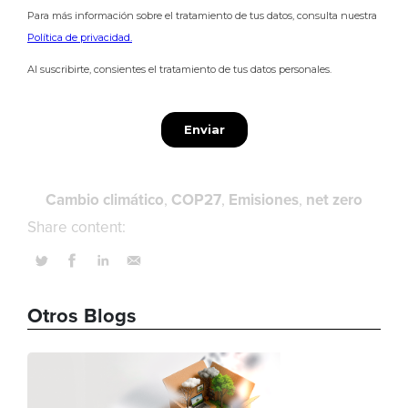
Cambio climático
COP27
Emisiones
net zero
Share content:
Otros Blogs