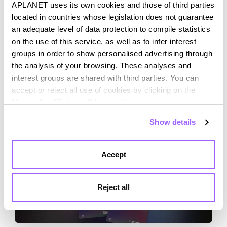
Scarica subito la guida gratuita e inizia a
APLANET uses its own cookies and those of third parties
located in countries whose legislation does not guarantee
trasformare la sostenibilità in un vantaggio
an adequate level of data protection to compile statistics
competitivo!
on the use of this service, as well as to infer interest
groups in order to show personalised advertising through
Accedere al contenuto
the analysis of your browsing. These analyses and
interest groups are shared with third parties. You can
ESG
reporting
sostenibilità
accept or reject all use of cookies by clicking on the
Share content:
"Accept" or "Reject all" button. You can also set and save
your cookie preferences in the panel below. You can find
Show details
out more about the use of cookies and your rights in our
Cookies Policy
Altri Guide
Accept
Reject all