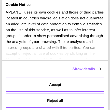
Perguntas
Cookie Notice
Frequentes
APLANET uses its own cookies and those of third parties
located in countries whose legislation does not guarantee
an adequate level of data protection to compile statistics
on the use of this service, as well as to infer interest
Quão seguros estão meus dados
groups in order to show personalised advertising through
com APLANET?
the analysis of your browsing. These analyses and
interest groups are shared with third parties. You can
A segurança dos seus dados é a nossa principal prioridade.
accept or reject all use of cookies by clicking on the
Armazenamos todos os dados em servidores dentro da
"Accept" or "Reject all" button. You can also set and save
União Europeia, cumprindo integralmente o GDPR e outros
your cookie preferences in the panel below. You can find
requisitos de proteção de dados. Além disso, realizamos
Show details
backups diários automaticamente para garantir que seus
out more about the use of cookies and your rights in our
dados estejam sempre seguros e protegidos.
Cookies Policy
Accept
APLANET pode ser integrado
com software de terceiros?
Reject all
Sim, o APLANET pode ser integrado a software de terceiros