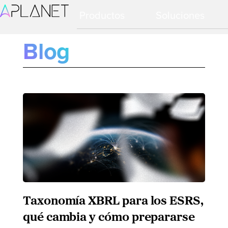
Ir
Ir
Productos
Soluciones
a
al
navegación
contenido
principal
principal
Blog
Taxonomía XBRL para los ESRS,
qué cambia y cómo prepararse