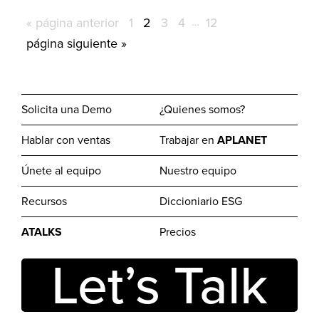
Ir
Página
Página
Página
Página
Páginas
Página
«
página anterior
1
2
3
4
…
12
intermedias
a
Ir
página siguiente »
omitidas
la
a
la
Solicita una Demo
¿Quienes somos?
Hablar con ventas
Trabajar en
APLANET
Únete al equipo
Nuestro equipo
Recursos
Diccioniario ESG
ATALKS
Precios
Let’s Talk