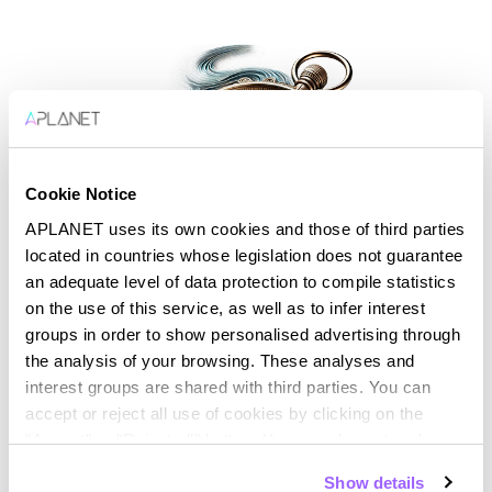
Cookie Notice
APLANET uses its own cookies and those of third parties
located in countries whose legislation does not guarantee
Navegando los Estándares ESG
an adequate level of data protection to compile statistics
on the use of this service, as well as to infer interest
de Divulgación y Desempeño
groups in order to show personalised advertising through
the analysis of your browsing. These analyses and
En el panorama de los estándares de Ambiental,
interest groups are shared with third parties. You can
Social y Gobernanza (ESG), es crucial diferenciar
accept or reject all use of cookies by clicking on the
entre los marcos enfocados en la divulgación,...
"Accept" or "Reject all" button. You can also set and save
your cookie preferences in the panel below. You can find
Show details