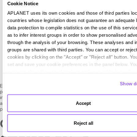
Cookie Notice
fornecedores.
Atração de talento:
Os empregados preferem
APLANET uses its own cookies and those of third parties loc
empresas mais comprometidas com a sociedade e que
countries whose legislation does not guarantee an adequate l
tenham um propósito definido. A integração do ESG
data protection to compile statistics on the use of this servic
torna-se num fator de atração para os potenciais
trabalhadores.
as to infer interest groups in order to show personalised adve
Oportunidades de investimento:
Nos últimos anos e
through the analysis of your browsing. These analyses and i
na sequência da pandemia, os investidores têm apelado
groups are shared with third parties. You can accept or reject
a um maior compromisso por parte das empresas para
cookies by clicking on the "Accept" or "Reject all" button. Yo
travar e mitigar as alterações climáticas, impulsionar a
transição para uma economia descarbonizada, e
set and save your cookie preferences in the panel below. You
contribuir para enfrentar os desafios sociais e reduzir as
out more about the use of cookies and your rights in our
Coo
desigualdades.
Policy
Show de
Em conclusão, os critérios ESG são uma abordagem essencial
para garantir a sustentabilidade a longo prazo das empresas. É
importante que as empresas compreendam os desafios
Accept
ambientais, sociais e de governança, e desenvolvam estratégias
para os gerir adequadamente.
Como ser uma
Reject all