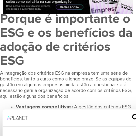
Porque é importante o
ESG e os benefícios da
adoção de critérios
ESG
A integração dos critérios ESG na empresa tem uma série de
benefícios, tanto a curto como a longo prazo. Se as equipas de
gestão em algumas empresas ainda estão a questionar se é
necessário gerir a organização de acordo com os critérios ESG,
aqui estão alguns dos benefícios:
Vantagens competitivas:
A gestão dos critérios ESG
confere um valor diferencial em relação à concorrência.
Mitigação de riscos:
A gestão da informação ESG ajuda
a mitigar riscos potenciais associados à atividade em
questões ambientais, sociais e de boa governança, bem
como de gestão de pessoas ou na relação com os