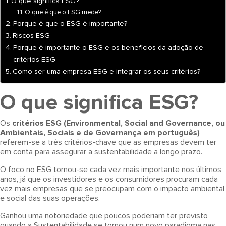
O que significa ESG?
O que é que o ESG mede?
Porque é que o ESG é importante?
Riscos ESG
Porque é importante o ESG e os benefícios da adoção de
critérios ESG
Como ser uma empresa ESG e integrar os seus critérios?
O que significa ESG?
Os
critérios ESG (Environmental, Social and Governance, ou
Ambientais, Sociais e de Governança em português)
referem-se a três critérios-chave que as empresas devem ter
em conta para assegurar a sustentabilidade a longo prazo.
O foco no ESG tornou-se cada vez mais importante nos últimos
anos, já que os investidores e os consumidores procuram cada
vez mais empresas que se preocupam com o impacto ambiental
e social das suas operações.
Ganhou uma notoriedade que poucos poderiam ter previsto
quando a Sustentabilidade se tornou num novo paradigma nas