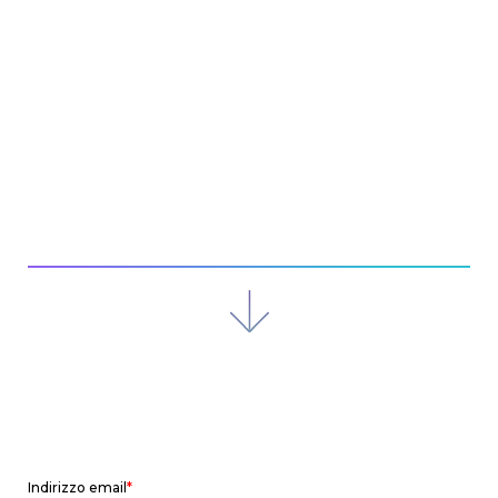
del settore.
In questa sezione potrai trovare
articoli, guide pratiche, casi di
successo e webinar.