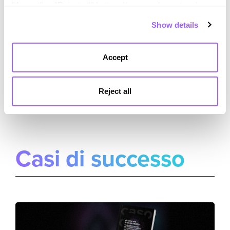
"Accept" or "Reject all" button. You can also set and save
your cookie preferences in the panel below. You can find
Show details
out more about the use of cookies and your rights in our
Cookies Policy
VEDI TUTTO
Accept
Reject all
Casi di successo