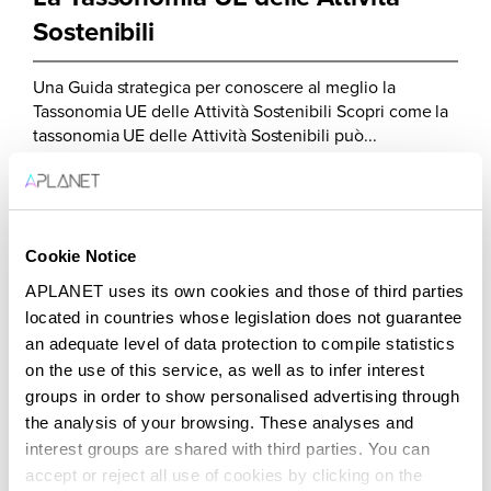
Sostenibili
Una Guida strategica per conoscere al meglio la
Tassonomia UE delle Attività Sostenibili Scopri come la
tassonomia UE delle Attività Sostenibili può...
Cookie Notice
APLANET uses its own cookies and those of third parties
located in countries whose legislation does not guarantee
an adequate level of data protection to compile statistics
Tassonomia XBRL
on the use of this service, as well as to infer interest
groups in order to show personalised advertising through
the analysis of your browsing. These analyses and
Guida completa all'etichettatura XBRL degli ESRS
interest groups are shared with third parties. You can
Scoprite come la tassonomia XBRL rivoluziona il
accept or reject all use of cookies by clicking on the
reporting ESG e vi prepara alla conformità alla CSRD....