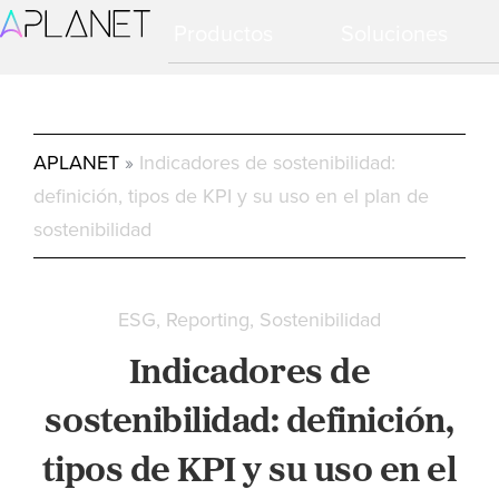
Ir
Ir
Productos
Soluciones
a
al
navegación
contenido
principal
principal
APLANET
»
Indicadores de sostenibilidad:
definición, tipos de KPI y su uso en el plan de
sostenibilidad
ESG
Reporting
Sostenibilidad
Indicadores de
sostenibilidad: definición,
tipos de KPI y su uso en el