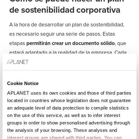
de sostenibilidad corporativa
A la hora de desarrollar un plan de sostenibilidad,
es necesario seguir una serie de pasos. Estas
etapas
permitirán crear un documento sólido
, que
estará adaptado a la realidad de la empresa. Cada
compañía tiene que elaborar el suyo en función de
sus necesidades. De este modo, se garantiza que
los impactos generados sean positivos y
Cookie Notice
significativos en todas las áreas.
APLANET uses its own cookies and those of third parties
located in countries whose legislation does not guarantee
an adequate level of data protection to compile statistics
Indicadores de sostenibilidad
on the use of this service, as well as to infer interest
groups in order to show personalised advertising through
El primer paso consiste en
establecer los
the analysis of your browsing. These analyses and
indicadores de sostenibilidad
, que estarán basados
interest groups are shared with third parties. You can