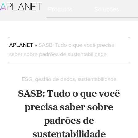
Skip
Skip
Produtos
Soluções
to
to
primary
main
navigation
content
APLANET
»
SASB: Tudo o que você precisa
saber sobre padrões de sustentabilidade
ESG
gestão de dados
sustentabilidade
SASB: Tudo o que você
precisa saber sobre
padrões de
sustentabilidade