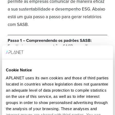
permite às empresas comunicar de maneira eficaz
a sua sustentabilidade e desempenho ESG. Abaixo
está um guia passo a passo para gerar relatórios
com SASB.
Passo 1 – Compreendendo os padrões SASB:
Familiarize-se com os padrões SASB específicos para o
seu setor.
Passo 2 – Avaliação de Materialidade:
Identifique as
questões de sustentabilidade e ESG mais relevantes
Cookie Notice
para sua empresa.
APLANET uses its own cookies and those of third parties
located in countries whose legislation does not guarantee
Passo 3 – Coleta de Dados:
Coletar dados
quantitativos e qualitativos sobre os temas
an adequate level of data protection to compile statistics
identificados.
on the use of this service, as well as to infer interest
groups in order to show personalised advertising through
Passo 4 – Análise e Avaliação:
Analise os dados
the analysis of your browsing. These analyses and
coletados e avalie seu impacto na empresa.
interest groups are shared with third parties. You can